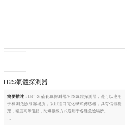
H2S氣體探測器
簡要描述：
LBT-G 硫化氫探測器/H2S氣體探測器，是可以應用
于檢測危險泄漏場所，采用進口電化學式傳感器，具有信號穩
定，精度高等優點，防爆接線方式適用于各種危險場所。
LBT-G 硫化氫探測器/產品特性