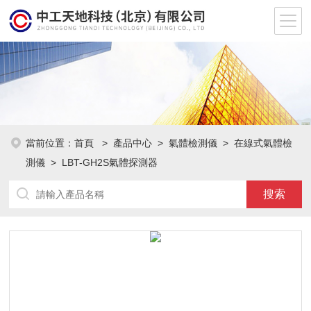
當前位置：
首頁
>
產品中心
>
氣體檢測儀
>
在線式氣體檢
測儀
> LBT-GH2S氣體探測器