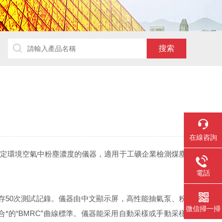
在線咨詢
于測定環境空氣中粉塵濃度的儀器，適用于工礦企業檢測煤塵
電話
50次測試記錄。儀器由中文顯示屏，高性能抽氣泵、粉
微信掃一掃
的“BMRC”曲線標準。儀器能采用自動采樣或手動采樣