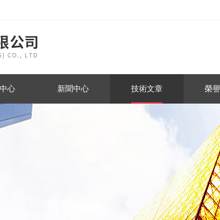
中心
新聞中心
技術文章
榮